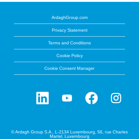
ArdaghGroup.com
Privacy Statement
Terms and Conditions
Cookie Policy
Cookie Consent Manager
W
W
W
W
i
i
i
i
r
r
r
r
d
d
d
d
a
a
a
a
u
u
u
u
f
f
f
f
e
e
e
e
i
i
i
i
n
n
n
n
© Ardagh Group S.A., L-2134 Luxembourg, 56, rue Charles
e
e
e
e
Martel, Luxembourg