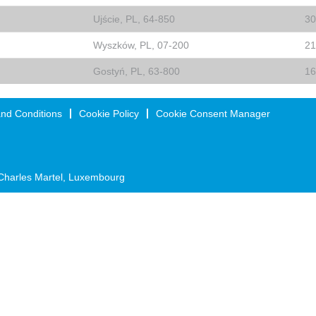
Ujście, PL, 64-850
30
Wyszków, PL, 07-200
21
Gostyń, PL, 63-800
16
nd Conditions
Cookie Policy
Cookie Consent Manager
Charles Martel, Luxembourg