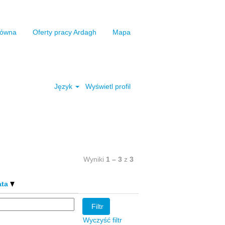
łówna
Oferty pracy Ardagh
Mapa
Wyczyść
Język
Wyświetl profil
Wyniki
1 – 3
z
3
ata
Wyczyść filtr