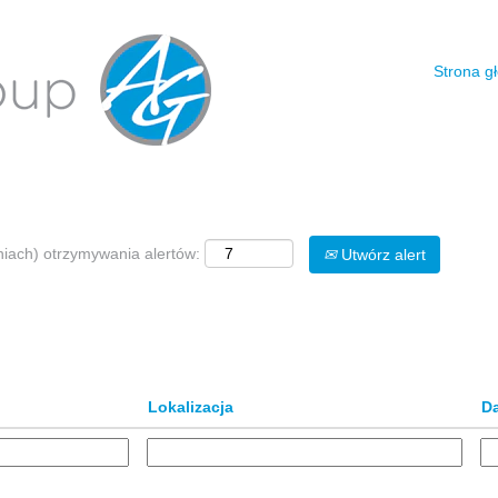
Strona g
Wyszukiwanie według lokalizacji
niach) otrzymywania alertów:
Utwórz alert
Lokalizacja
D