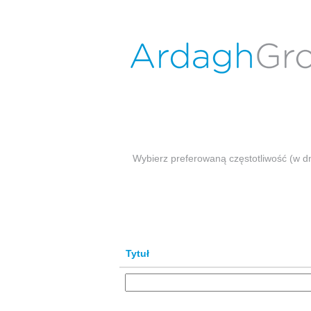
Aktualne oferty
Wyszukiwanie według słów kluczowych
Pokaż więcej opcji
Wybierz preferowaną częstotliwość (w d
Tytuł