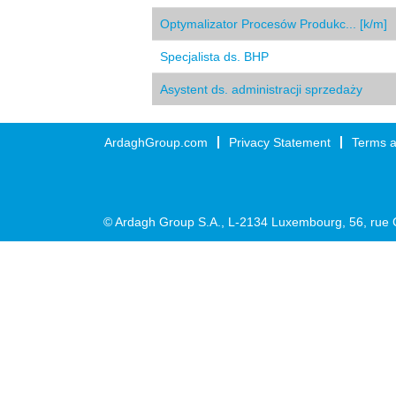
Optymalizator Procesów Produkc... [k/m]
Specjalista ds. BHP
Asystent ds. administracji sprzedaży
ArdaghGroup.com
Privacy Statement
Terms a
© Ardagh Group S.A., L-2134 Luxembourg, 56, rue 