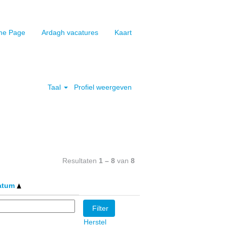
e Page
Ardagh vacatures
Kaart
Wissen
Taal
Profiel weergeven
Resultaten
1 – 8
van
8
atum
Herstel