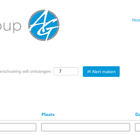
Hom
Zoeken op plaats
arschuwing wilt ontvangen:
Alert maken
Plaats
D