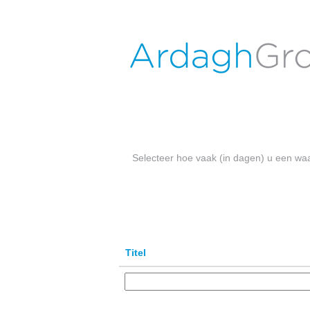
Ardagh Jobs NL - Dongen
Zoek op trefwoord
Meer opties weergeven
Selecteer hoe vaak (in dagen) u een wa
Titel