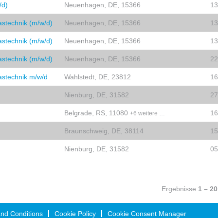
/d)
Neuenhagen, DE, 15366
13
stechnik (m/w/d)
Neuenhagen, DE, 15366
13
stechnik (m/w/d)
Neuenhagen, DE, 15366
13
stechnik (m/w/d)
Neuenhagen, DE, 15366
22
astechnik m/w/d
Wahlstedt, DE, 23812
16
Nienburg, DE, 31582
27
Belgrade, RS, 11080
16
+6 weitere …
Braunschweig, DE, 38114
15
Nienburg, DE, 31582
05
Ergebnisse
1 – 20
nd Conditions
Cookie Policy
Cookie Consent Manager