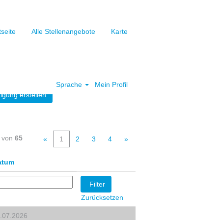
tseite
Alle Stellenangebote
Karte
Löschen
Sprache
Mein Profil
igung erstellen
von
65
«
1
2
3
4
»
atum
Zurücksetzen
.07.2026