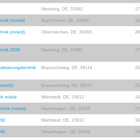
Nienburg, DE, 31582
17
hnik (m/w/d)
Bad Münder, DE, 31848
16
hnik (m/w/d),
Obernkirchen, DE, 31683
28
chnik 2026
Nienburg, DE, 31582
17
atisierungstechnik
Braunschweig, DE, 38114
25
(m/w/d)
Braunschweig, DE, 38114
25
nik m/w/d
Wahlstedt, DE, 23812
16
echnik (m/w/d)
Neuenhagen, DE, 15366
22
/d)
Wahlstedt, DE, 23812
16
/d)
Neuenhagen, DE, 15366
13