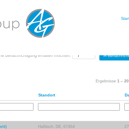
Nach Standort suchen
Star
eine Benachrichtigung erhalten möchten:
Benachricht
Ergebnisse
1 – 20
Standort
D
w/d)
Haßloch, DE, 67454
27