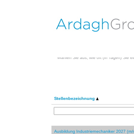
Ardagh
Stellenangebote
Nach Stichwort suchen
Mehr Optionen anzeigen
Wählen Sie aus, wie oft (in Tagen) Sie 
Stellenbezeichnung
Ausbildung Industriemechaniker 2027 (m/