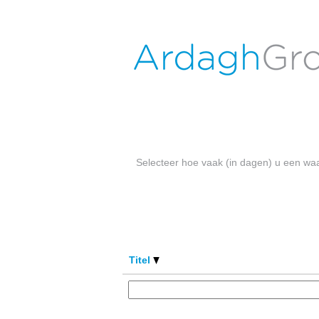
Ardagh jobs NL -Oss
Zoek op trefwoord
Meer opties weergeven
Selecteer hoe vaak (in dagen) u een wa
Titel