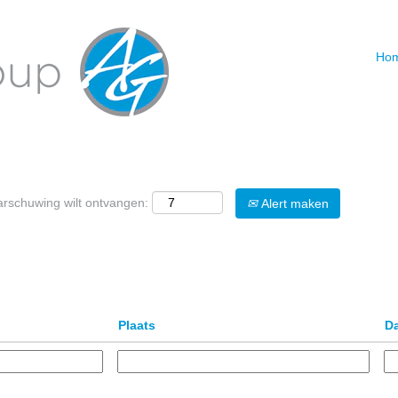
Hom
Zoeken op plaats
arschuwing wilt ontvangen:
Alert maken
Plaats
D