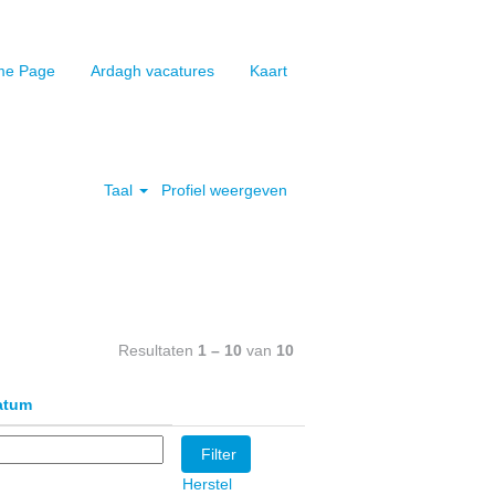
e Page
Ardagh vacatures
Kaart
Wissen
Taal
Profiel weergeven
Resultaten
1 – 10
van
10
atum
Herstel