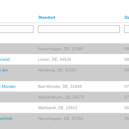
Standort
D
Neuenhagen, DE, 15366
08
m/w/d)
Lünen, DE, 44534
08
n der
Nienburg, DE, 31582
08
ad Münder
Bad Münder, DE, 31848
07
Weißenthurm, DE, 56575
07
Wahlstedt, DE, 23812
06
technik,
Neuenhagen, DE, 15366
06