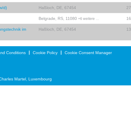
w/d)
Haßloch, DE, 67454
27
Belgrade, RS, 11080
16
+6 weitere …
rungstechnik im
Haßloch, DE, 67454
13
nd Conditions
Cookie Policy
Cookie Consent Manager
Charles Martel, Luxembourg