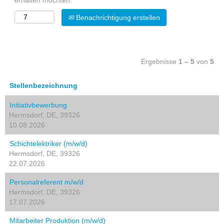
erhalten möchten:
Benachrichtigung erstellen
Ergebnisse
1 – 5
von
5
Stellenbezeichnung
Initiativbewerbung
Hermsdorf, DE, 39326
10.08.2026
Schichtelektriker (m/w/d)
Hermsdorf, DE, 39326
22.07.2026
Personalreferent m/w/d
Hermsdorf, DE, 39326
17.07.2026
Mitarbeiter Produktion (m/w/d)