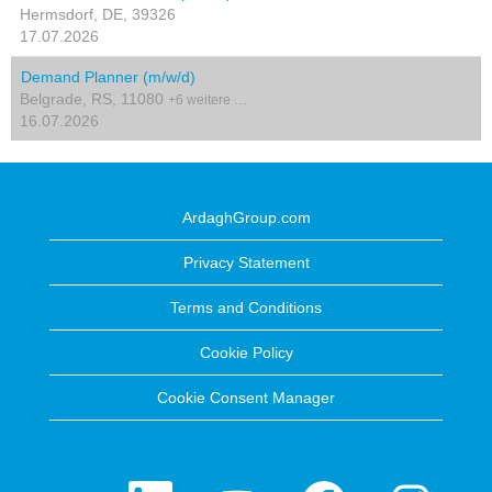
Hermsdorf, DE, 39326
17.07.2026
Demand Planner (m/w/d)
Belgrade, RS, 11080
+6 weitere …
16.07.2026
ArdaghGroup.com
Privacy Statement
Terms and Conditions
Cookie Policy
Cookie Consent Manager
W
W
W
W