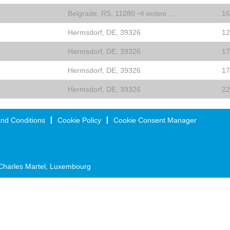
Belgrade, RS, 11080
16
+6 weitere …
Hermsdorf, DE, 39326
12
Hermsdorf, DE, 39326
17
Hermsdorf, DE, 39326
17
Hermsdorf, DE, 39326
22
nd Conditions
Cookie Policy
Cookie Consent Manager
Charles Martel, Luxembourg