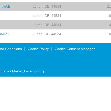
(m/w/d)
Lünen, DE, 44534
21
Lünen, DE, 44534
16
Lünen, DE, 44534
14
m/w/d)
Lünen, DE, 44534
10
nd Conditions
Cookie Policy
Cookie Consent Manager
Charles Martel, Luxembourg