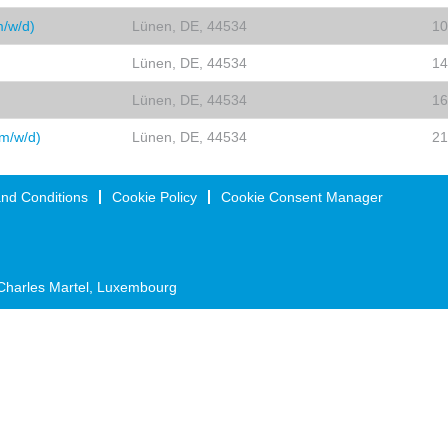
m/w/d)
Lünen, DE, 44534
10
Lünen, DE, 44534
14
Lünen, DE, 44534
16
(m/w/d)
Lünen, DE, 44534
21
nd Conditions
Cookie Policy
Cookie Consent Manager
Charles Martel, Luxembourg