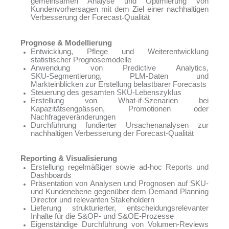
gemeinsamen Analyse und Optimierung von
Kundenvorhersagen mit dem Ziel einer nachhaltigen
Verbesserung der Forecast
‑
Qualität
Prognose & Modellierung
Entwicklung, Pflege und Weiterentwicklung
statistischer Prognosemodelle
Anwendung von Predictive Analytics,
SKU‑Segmentierung, PLM‑Daten und
Markteinblicken zur Erstellung belastbarer Forecasts
Steuerung des gesamten SKU‑Lebenszyklus
Erstellung von What‑if‑Szenarien bei
Kapazitätsengpässen, Promotionen oder
Nachfrageveränderungen
Durchführung fundierter Ursachenanalysen zur
nachhaltigen Verbesserung der Forecast‑Qualität
Reporting & Visualisierung
Erstellung regelmäßiger sowie ad‑hoc Reports und
Dashboards
Präsentation von Analysen und Prognosen auf SKU‑
und Kundenebene gegenüber dem Demand Planning
Director und relevanten Stakeholdern
Lieferung strukturierter, entscheidungsrelevanter
Inhalte für die S&OP‑ und S&OE‑Prozesse
Eigenständige Durchführung von Volumen‑Reviews