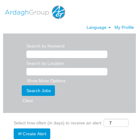
Language
My Profile
Search by Keyword
Search by Location
Show More Options
Clear
Select how often (in days) to receive an alert:
Create Alert