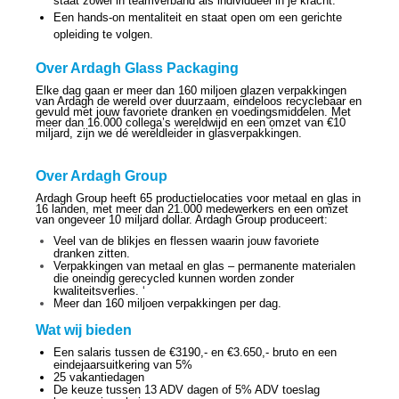
staat zowel in teamverband als individueel in je kracht.
Een hands-on mentaliteit en staat open om een gerichte
opleiding te volgen.
Over Ardagh Glass Packaging
Elke dag gaan er meer dan 160 miljoen glazen verpakkingen
van Ardagh de wereld over duurzaam, eindeloos recyclebaar en
gevuld met jouw favoriete dranken en voedingsmiddelen. Met
meer dan 16.000 collega’s wereldwijd en een omzet van €10
miljard, zijn we dé wereldleider in glasverpakkingen.
Over Ardagh Group
Ardagh Group heeft 65 productielocaties voor metaal en glas in
16 landen, met meer dan 21.000 medewerkers en een omzet
van ongeveer 10 miljard dollar. Ardagh Group produceert:
Veel van de blikjes en flessen waarin jouw favoriete
dranken zitten.
Verpakkingen van metaal en glas – permanente materialen
die oneindig gerecycled kunnen worden zonder
kwaliteitsverlies. ‘
Meer dan 160 miljoen verpakkingen per dag.
Wat wij bieden
Een salaris tussen de €3190,- en €3.650,- bruto en een
eindejaarsuitkering van 5%
25 vakantiedagen
De keuze tussen 13 ADV dagen of 5% ADV toeslag