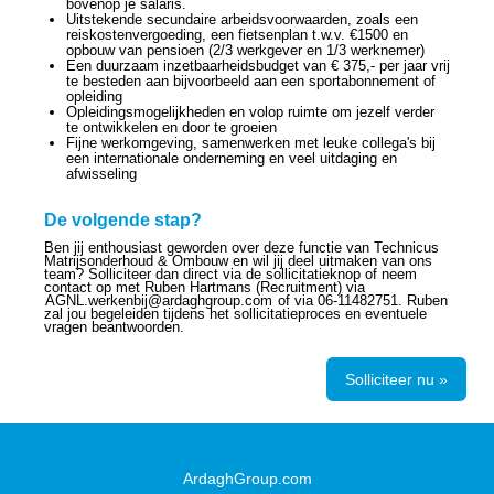
bovenop je salaris.
Uitstekende secundaire arbeidsvoorwaarden, zoals een
reiskostenvergoeding, een fietsenplan t.w.v. €1500 en
opbouw van pensioen (2/3 werkgever en 1/3 werknemer)
Een duurzaam inzetbaarheidsbudget van € 375,- per jaar vrij
te besteden aan bijvoorbeeld aan een sportabonnement of
opleiding
Opleidingsmogelijkheden en volop ruimte om jezelf verder
te ontwikkelen en door te groeien
Fijne werkomgeving, samenwerken met leuke collega's bij
een internationale onderneming en veel uitdaging en
afwisseling
De volgende stap?
Ben jij enthousiast geworden over deze functie van Technicus
Matrijsonderhoud & Ombouw en wil jij deel uitmaken van ons
team? Solliciteer dan direct via de sollicitatieknop of neem
contact op met Ruben Hartmans (Recruitment) via
AGNL.werkenbij@ardaghgroup.com
of via 06-11482751. Ruben
zal jou begeleiden tijdens het sollicitatieproces en eventuele
vragen beantwoorden.
Solliciteer nu »
ArdaghGroup.com