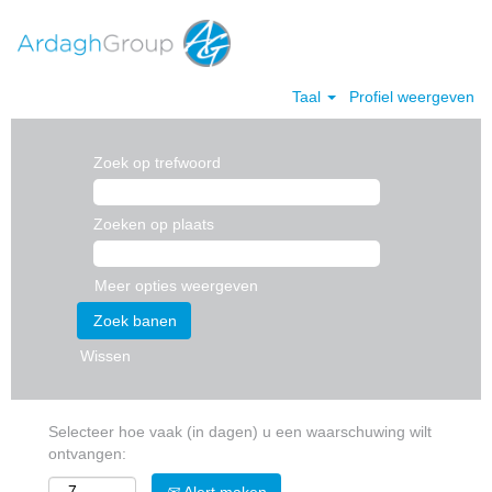
Taal
Profiel weergeven
Zoek op trefwoord
Zoeken op plaats
Meer opties weergeven
Wissen
Selecteer hoe vaak (in dagen) u een waarschuwing wilt
ontvangen: