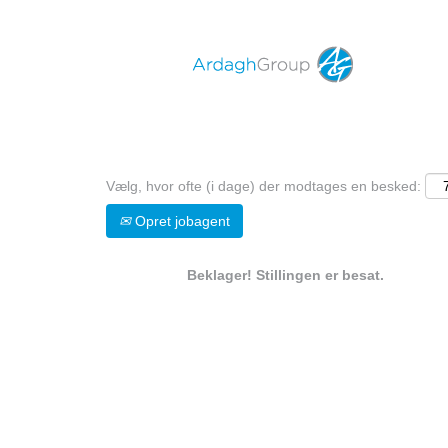
Søg på nøgleord
Vis flere muligheder
Vælg, hvor ofte (i dage) der modtages en besked:
Opret jobagent
Beklager! Stillingen er besat.