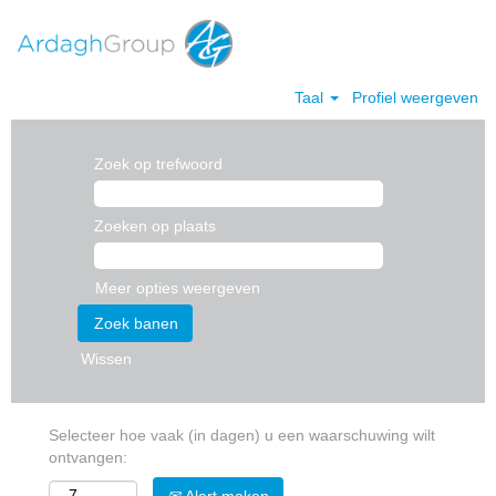
Taal
Profiel weergeven
Zoek op trefwoord
Zoeken op plaats
Meer opties weergeven
Wissen
Selecteer hoe vaak (in dagen) u een waarschuwing wilt
ontvangen: