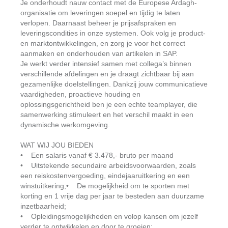
Je onderhoudt nauw contact met de Europese Ardagh-
organisatie om leveringen soepel en tijdig te laten
verlopen. Daarnaast beheer je prijsafspraken en
leveringscondities in onze systemen. Ook volg je product-
en marktontwikkelingen, en zorg je voor het correct
aanmaken en onderhouden van artikelen in SAP.
Je werkt verder intensief samen met collega’s binnen
verschillende afdelingen en je draagt zichtbaar bij aan
gezamenlijke doelstellingen. Dankzij jouw communicatieve
vaardigheden, proactieve houding en
oplossingsgerichtheid ben je een echte teamplayer, die
samenwerking stimuleert en het verschil maakt in een
dynamische werkomgeving.
WAT WIJ JOU BIEDEN
• Een salaris vanaf € 3.478,- bruto per maand
• Uitstekende secundaire arbeidsvoorwaarden, zoals
een reiskostenvergoeding, eindejaaruitkering en een
winstuitkering;• De mogelijkheid om te sporten met
korting en 1 vrije dag per jaar te besteden aan duurzame
inzetbaarheid;
• Opleidingsmogelijkheden en volop kansen om jezelf
verder te ontwikkelen en door te groeien;