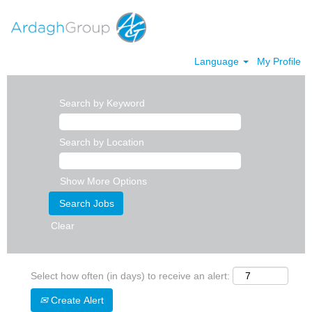
Language
My Profile
Search by Keyword
Search by Location
Show More Options
Clear
Select how often (in days) to receive an alert:
Create Alert