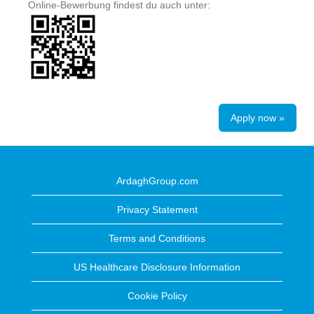
Online-Bewerbung findest du auch unter:
Apply now »
ArdaghGroup.com
Privacy Statement
Terms and Conditions
US Healthcare Disclosure Information
Cookie Policy