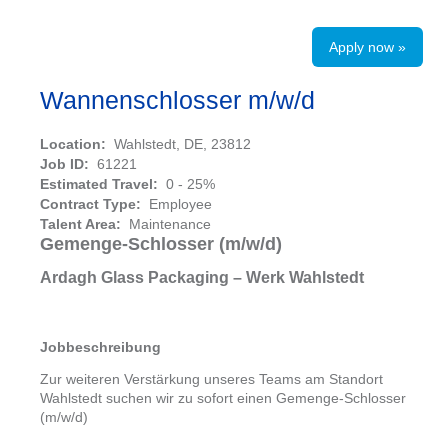
Apply now »
Wannenschlosser m/w/d
Location:
Wahlstedt, DE, 23812
Job ID:
61221
Estimated Travel:
0 - 25%
Contract Type:
Employee
Talent Area:
Maintenance
Gemenge-Schlosser (m/w/d)
Ardagh Glass Packaging – Werk Wahlstedt
Jobbeschreibung
Zur weiteren Verstärkung unseres Teams am Standort
Wahlstedt suchen wir zu sofort einen Gemenge-Schlosser
(m/w/d)