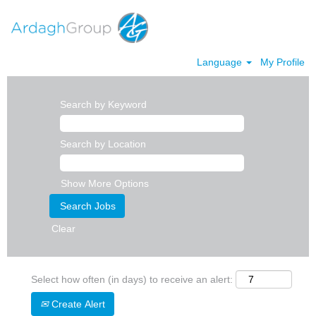
Language
My Profile
Search by Keyword
Search by Location
Show More Options
Clear
Select how often (in days) to receive an alert:
Create Alert