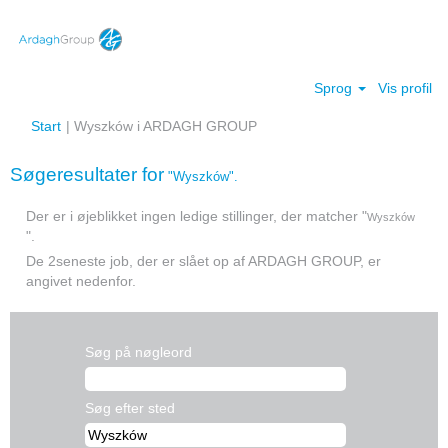
Sprog
Vis profil
(aktuel
Start
|
Wyszków i ARDAGH GROUP
side)
Søgeresultater for
"Wyszków".
Der er i øjeblikket ingen ledige stillinger, der matcher "
Wyszków
".
De 2seneste job, der er slået op af ARDAGH GROUP, er
angivet nedenfor.
Søg på nøgleord
Søg efter sted