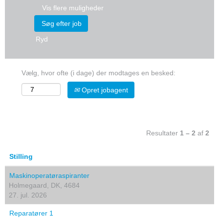
Vis flere muligheder
Ryd
Vælg, hvor ofte (i dage) der modtages en besked:
Opret jobagent
Resultater
1 – 2
af
2
Stilling
Maskinoperatøraspiranter
Holmegaard, DK, 4684
27. jul. 2026
Reparatører 1