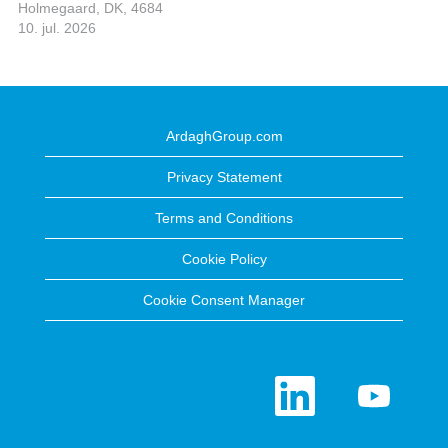
Holmegaard, DK, 4684
10. jul. 2026
ArdaghGroup.com
Privacy Statement
Terms and Conditions
Cookie Policy
Cookie Consent Manager
Å
Å
b
b
n
n
e
e
r
r