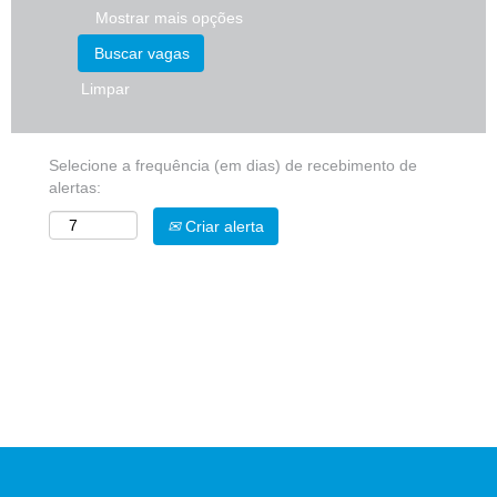
Mostrar mais opções
Limpar
Selecione a frequência (em dias) de recebimento de
alertas:
Criar alerta