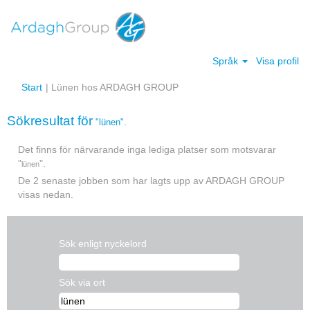
Språk
Visa profil
(aktuell
Start
|
Lünen hos ARDAGH GROUP
sida)
Sökresultat för
"lünen".
Det finns för närvarande inga lediga platser som motsvarar
"
".
lünen
De 2 senaste jobben som har lagts upp av ARDAGH GROUP
visas nedan.
Sök enligt nyckelord
Sök via ort