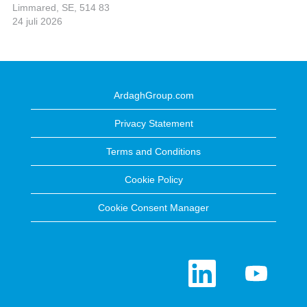
Limmared, SE, 514 83
24 juli 2026
ArdaghGroup.com
Privacy Statement
Terms and Conditions
Cookie Policy
Cookie Consent Manager
Ö
Ö
p
p
p
p
n
n
a
a