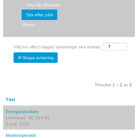
Visa fler alternativ
Rensa
Välj hur ofta (i dagar) aviseringar ska mottas:
Skapa avisering
Resultat
1 – 2
av
2
Titel
Energiutvecklare
Limmared, SE, 514 83
5 aug. 2026
Maskinoperatör