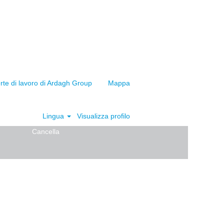
ferte di lavoro di Ardagh Group
Mappa
Lingua
Visualizza profilo
Cancella