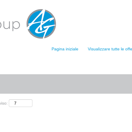
(pagina
AGH GROUP
corrente)
corrispondenti "
".
obernkirchen
licate da ARDAGH GROUP sono elencate di seguito.
Pagina iniziale
Visualizzare tutte le of
Cerca per località
viso: