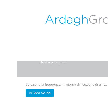
Pagina iniziale
|
Obernkirchen in ARD
Risultati di ricerca per
"obernkirchen".
Attualmente non ci sono posizioni aperte 
Le 0 offerte di lavoro più recenti pubb
Cerca per parola chiave
Mostra più opzioni
Seleziona la frequenza (in giorni) di ricezione di un av
Crea avviso