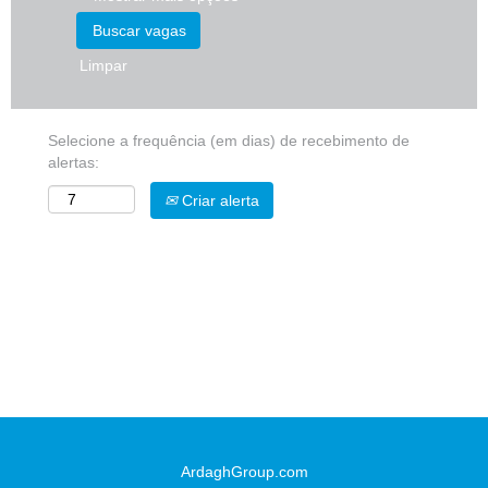
Limpar
Selecione a frequência (em dias) de recebimento de
alertas:
Criar alerta
ArdaghGroup.com