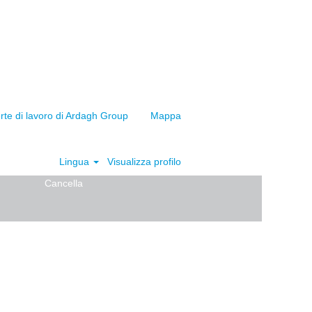
ferte di lavoro di Ardagh Group
Mappa
Lingua
Visualizza profilo
Cancella