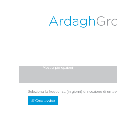
Pagina iniziale
|
Madera, CA in ARDA
Risultati di ricerca per
"Madera, CA".
Attualmente non ci sono posizioni aperte 
Le 0 offerte di lavoro più recenti pubb
Cerca per parola chiave
Mostra più opzioni
Seleziona la frequenza (in giorni) di ricezione di un av
Crea avviso