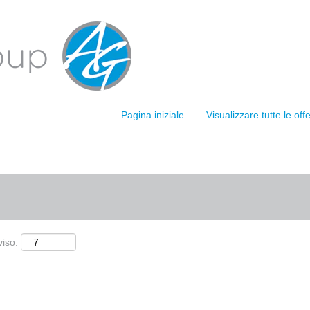
(pagina
GH GROUP
corrente)
corrispondenti "
".
Madera, CA
licate da ARDAGH GROUP sono elencate di seguito.
Pagina iniziale
Visualizzare tutte le of
Cerca per località
viso: