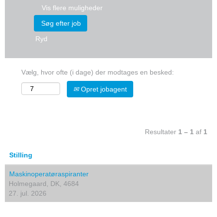
Vis flere muligheder
Ryd
Vælg, hvor ofte (i dage) der modtages en besked:
Opret jobagent
Resultater
1 – 1
af
1
Stilling
Maskinoperatøraspiranter
Holmegaard, DK, 4684
27. jul. 2026