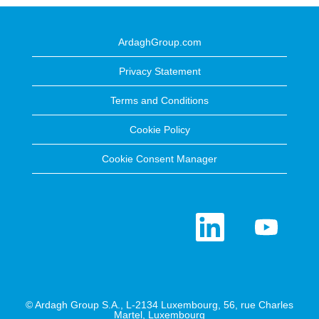
ArdaghGroup.com
Privacy Statement
Terms and Conditions
Cookie Policy
Cookie Consent Manager
Å
Å
b
b
n
n
e
e
r
r
i
i
e
e
n
n
n
n
y
y
© Ardagh Group S.A., L-2134 Luxembourg, 56, rue Charles
f
f
Martel, Luxembourg