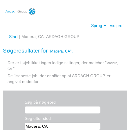
Sprog
Vis profil
(aktuel
Start
|
Madera, CA i ARDAGH GROUP
side)
Søgeresultater for
"Madera, CA".
Der er i øjeblikket ingen ledige stillinger, der matcher "
Madera,
".
CA
De 1seneste job, der er slået op af ARDAGH GROUP, er
angivet nedenfor.
Søg på nøgleord
Søg efter sted