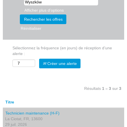
Afficher plus d’options
Réinitialiser
Sélectionnez la fréquence (en jours) de réception d’une
alerte :
Créer une alerte
Résultats
1 – 3
sur
3
Titre
Technicien maintenance (H-F)
La Ciotat, FR, 13600
29 juil. 2026