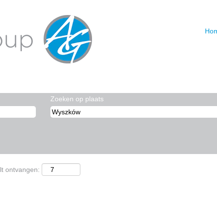
huidige
agina)
Hom
atchen met "
".
Wyszków
DAGH GROUP zijn geplaatst, worden hieronder voor u weergegeven.
Zoeken op plaats
lt ontvangen: