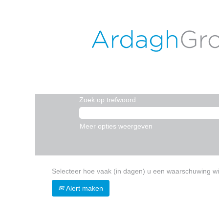
(
Home
|
Wyszków op ARDAGH GROUP
p
Zoekresultaten voor
"Wyszków".
Er zijn momenteel geen vacatures die m
De 10 meest recente banen die door AR
Zoek op trefwoord
Meer opties weergeven
Selecteer hoe vaak (in dagen) u een waarschuwing wi
Alert maken