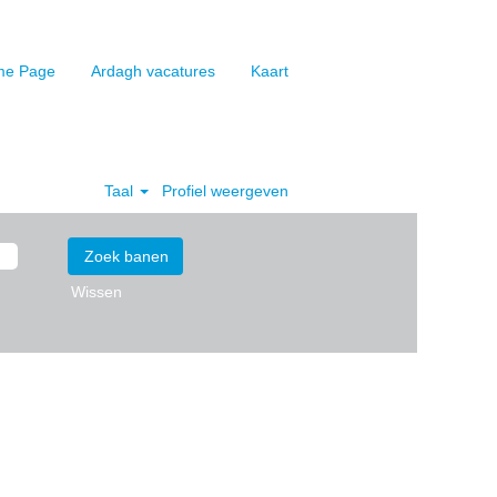
e Page
Ardagh vacatures
Kaart
Taal
Profiel weergeven
Wissen