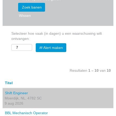
Wissen
Selecteer hoe vaak (in dagen) u een waarschuwing wilt
ontvangen:
Alert maken
Resultaten
1 – 10
van
10
Titel
Shift Engineer
Moerdijk, NL, 4782 SC
9 aug 2026
BBL Mechanisch Operator