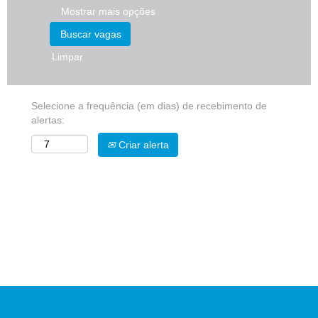
Mostrar mais opções
Limpar
Selecione a frequência (em dias) de recebimento de
alertas:
Criar alerta