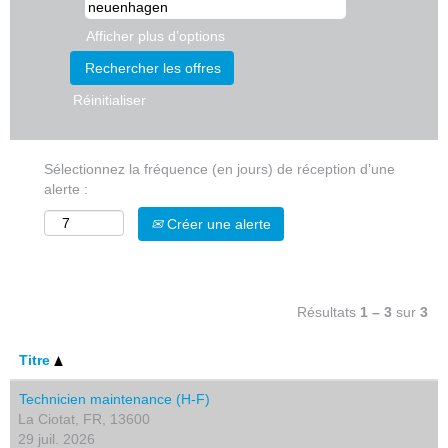
Afficher plus d’options
Réinitialiser
Sélectionnez la fréquence (en jours) de réception d’une
alerte :
Créer une alerte
Résultats
1 – 3
sur
3
Titre
Technicien maintenance (H-F)
La Ciotat, FR, 13600
29 juil. 2026