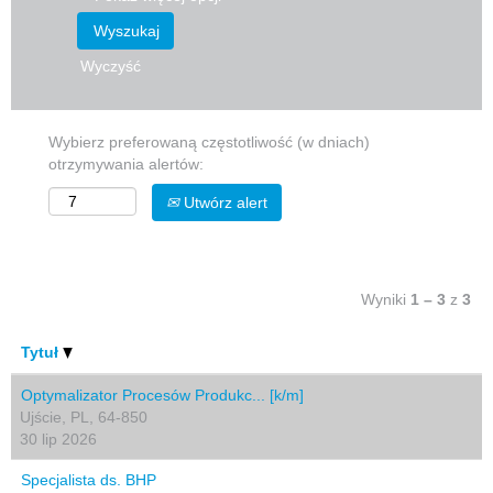
Wyczyść
Wybierz preferowaną częstotliwość (w dniach)
otrzymywania alertów:
Utwórz alert
Wyniki
1 – 3
z
3
Tytuł
Optymalizator Procesów Produkc... [k/m]
Ujście, PL, 64-850
30 lip 2026
Specjalista ds. BHP