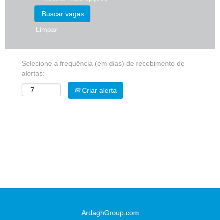
Limpar
Selecione a frequência (em dias) de recebimento de
alertas:
Criar alerta
ArdaghGroup.com