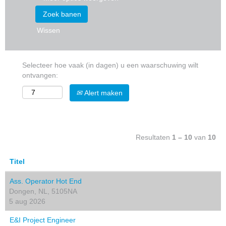
Wissen
Selecteer hoe vaak (in dagen) u een waarschuwing wilt
ontvangen:
Alert maken
Resultaten
1 – 10
van
10
Titel
Ass. Operator Hot End
Dongen, NL, 5105NA
5 aug 2026
E&I Project Engineer