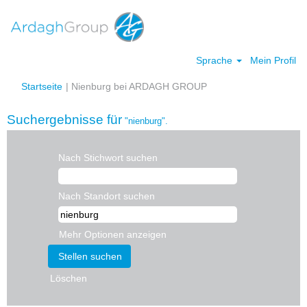
Sprache
Mein Profil
(aktuelle
Startseite
|
Nienburg bei ARDAGH GROUP
Seite)
Suchergebnisse für
"nienburg".
Nach Stichwort suchen
Nach Standort suchen
Mehr Optionen anzeigen
Löschen