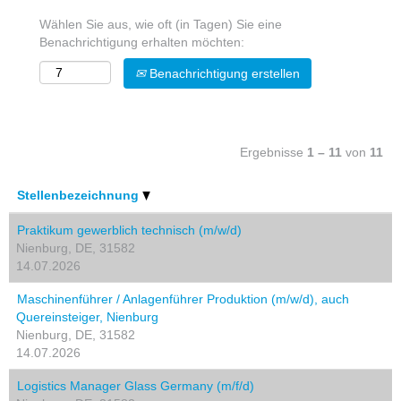
Wählen Sie aus, wie oft (in Tagen) Sie eine
Benachrichtigung erhalten möchten:
Benachrichtigung erstellen
Ergebnisse
1 – 11
von
11
Stellenbezeichnung
Praktikum gewerblich technisch (m/w/d)
Nienburg, DE, 31582
14.07.2026
Maschinenführer / Anlagenführer Produktion (m/w/d), auch
Quereinsteiger, Nienburg
Nienburg, DE, 31582
14.07.2026
Logistics Manager Glass Germany (m/f/d)