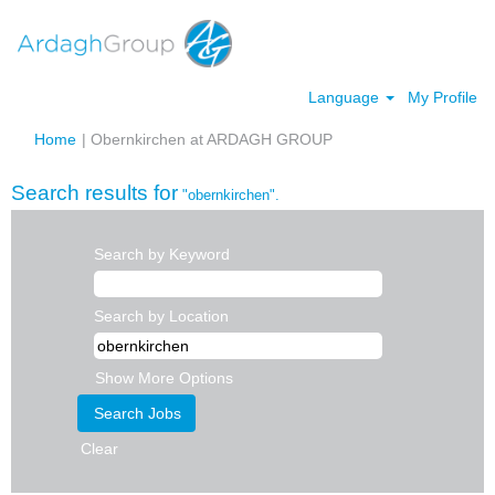
Language
My Profile
(current
Home
|
Obernkirchen at ARDAGH GROUP
page)
Search results for
"obernkirchen".
Search by Keyword
Search by Location
Show More Options
Clear