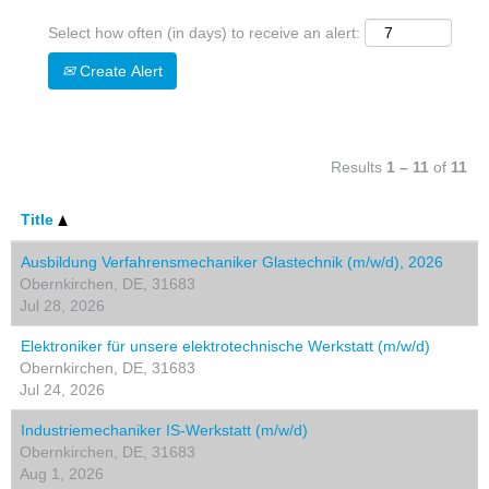
Select how often (in days) to receive an alert:
Create Alert
Results
1 – 11
of
11
Title
Ausbildung Verfahrensmechaniker Glastechnik (m/w/d), 2026
Obernkirchen, DE, 31683
Jul 28, 2026
Elektroniker für unsere elektrotechnische Werkstatt (m/w/d)
Obernkirchen, DE, 31683
Jul 24, 2026
Industriemechaniker IS-Werkstatt (m/w/d)
Obernkirchen, DE, 31683
Aug 1, 2026