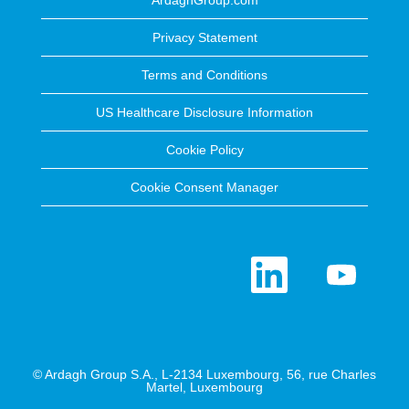
ArdaghGroup.com
Privacy Statement
Terms and Conditions
US Healthcare Disclosure Information
Cookie Policy
Cookie Consent Manager
O
O
p
p
e
e
n
n
s
s
i
i
n
n
a
a
n
n
e
e
© Ardagh Group S.A., L-2134 Luxembourg, 56, rue Charles
w
w
Martel, Luxembourg
t
t