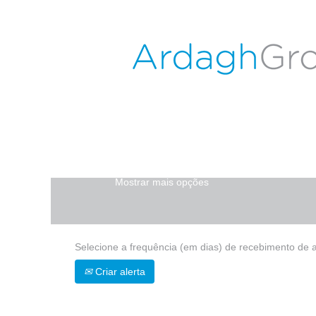
Início
|
Obernkirchen em ARDAGH GR
Buscar resultados para
"obernkirche
Atualmente, não existem vagas correspo
As 0 vagas mais recentes publicadas p
Procurar por palavra-chave
Mostrar mais opções
Selecione a frequência (em dias) de recebimento de a
Criar alerta