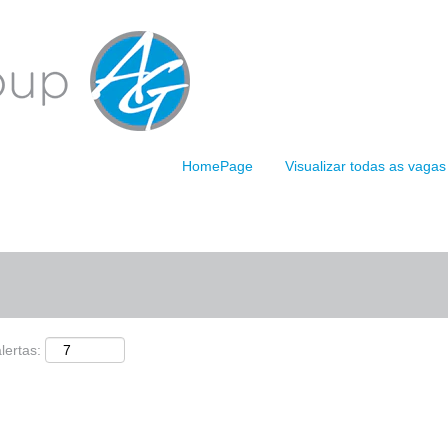
(página
OUP
atual)
n".
ndentes a "
".
obernkirchen
or ARDAGH GROUP estão listadas abaixo para sua conveniência.
HomePage
Visualizar todas as vag
Pesquisar por localização
lertas: