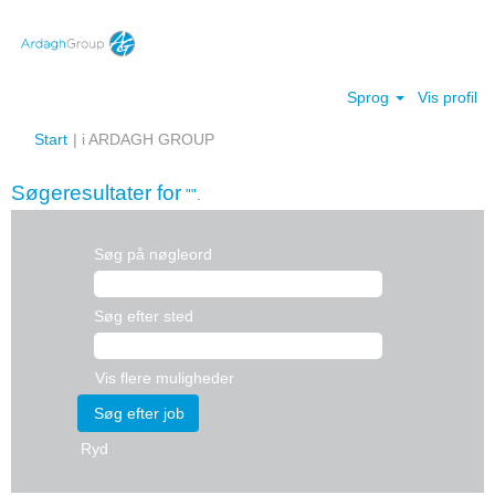
Sprog
Vis profil
(aktuel
Start
|
i ARDAGH GROUP
side)
Søgeresultater for
"".
Søg på nøgleord
Søg efter sted
Vis flere muligheder
Ryd