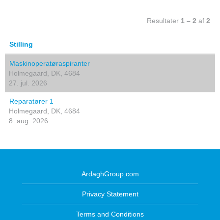
Resultater
1 – 2
af
2
Stilling
Maskinoperatøraspiranter
Holmegaard, DK, 4684
27. jul. 2026
Reparatører 1
Holmegaard, DK, 4684
8. aug. 2026
ArdaghGroup.com
Privacy Statement
Terms and Conditions