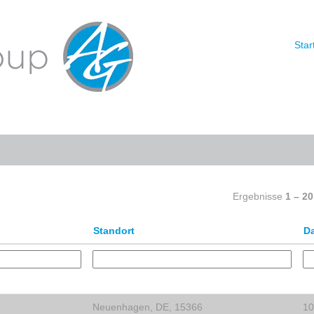
le
Star
Nach Standort suchen
Ergebnisse
1 – 20
Standort
D
Neuenhagen, DE, 15366
10