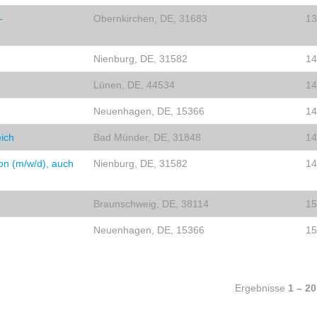
-
Obernkirchen, DE, 31683
13
Nienburg, DE, 31582
14
Lünen, DE, 44534
14
Neuenhagen, DE, 15366
14
ich
Bad Münder, DE, 31848
14
on (m/w/d), auch
Nienburg, DE, 31582
14
Braunschweig, DE, 38114
15
Neuenhagen, DE, 15366
15
Ergebnisse
1 – 20