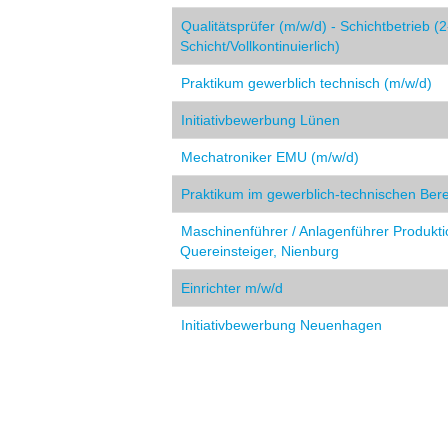
Qualitätsprüfer (m/w/d) - Schichtbetrieb (2
Schicht/Vollkontinuierlich)
Praktikum gewerblich technisch (m/w/d)
Initiativbewerbung Lünen
Mechatroniker EMU (m/w/d)
Praktikum im gewerblich-technischen Bere
Maschinenführer / Anlagenführer Produkti
Quereinsteiger, Nienburg
Einrichter m/w/d
Initiativbewerbung Neuenhagen