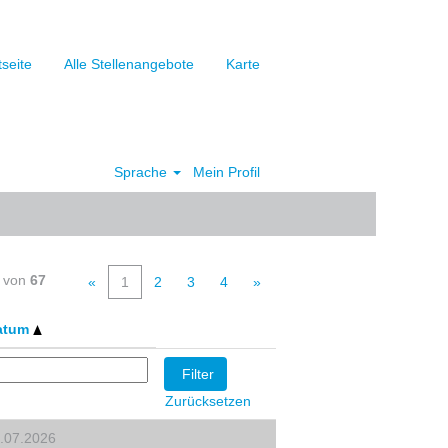
tseite
Alle Stellenangebote
Karte
Sprache
Mein Profil
Löschen
von
67
«
1
2
3
4
»
atum
Zurücksetzen
.07.2026