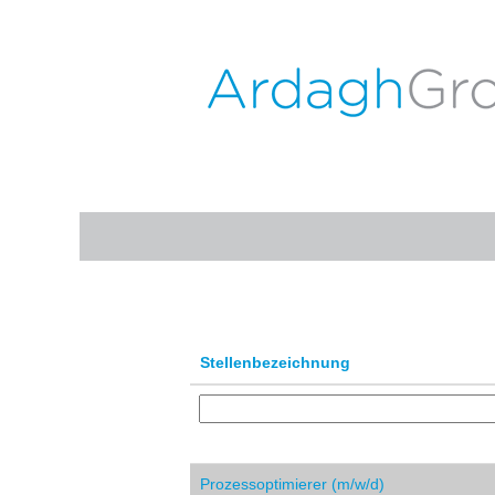
(aktuel
Startseite
|
bei ARDAGH GROUP
Seite)
Suchergebnisse für
"".
Nach Stichwort suchen
Mehr Optionen anzeigen
Stellenbezeichnung
Prozessoptimierer (m/w/d)