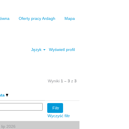
łówna
Oferty pracy Ardagh
Mapa
Wyczyść
Język
Wyświetl profil
Wyniki
1 – 3
z
3
ata
Wyczyść filtr
 lip 2026