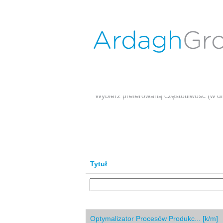
Praca
w
Wyszukiwanie według słów kluczowych
Ardagh
Pokaż więcej opcji
Wybierz preferowaną częstotliwość (w d
Tytuł
Optymalizator Procesów Produkc... [k/m]