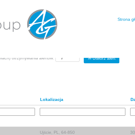
Wyszukiwanie według lokalizacji
Strona g
niach) otrzymywania alertów:
Utwórz alert
Lokalizacja
D
Ujście, PL, 64-850
30