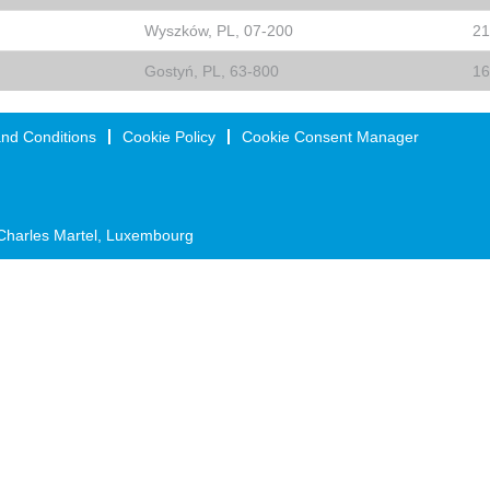
Wyszków, PL, 07-200
21
Gostyń, PL, 63-800
16
nd Conditions
Cookie Policy
Cookie Consent Manager
Charles Martel, Luxembourg