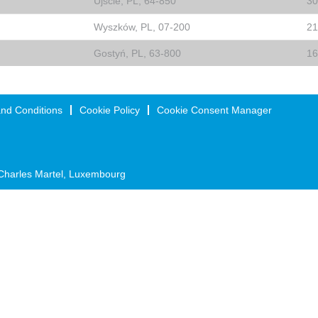
Ujście, PL, 64-850
30
Wyszków, PL, 07-200
21
Gostyń, PL, 63-800
16
nd Conditions
Cookie Policy
Cookie Consent Manager
Charles Martel, Luxembourg