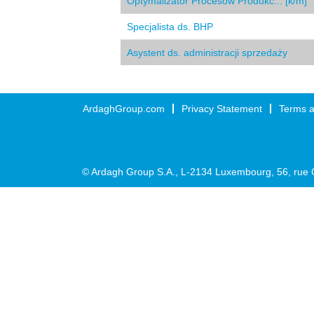
Optymalizator Procesów Produkc... [k/m]
Specjalista ds. BHP
Asystent ds. administracji sprzedaży
ArdaghGroup.com
Privacy Statement
Terms a
© Ardagh Group S.A., L-2134 Luxembourg, 56, rue 