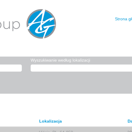
eżąca
ona)
Strona g
".
ty pracy w liczbie 3 opublikowane przez ARDAGH GROUP.
Wyszukiwanie według lokalizacji
Lokalizacja
D