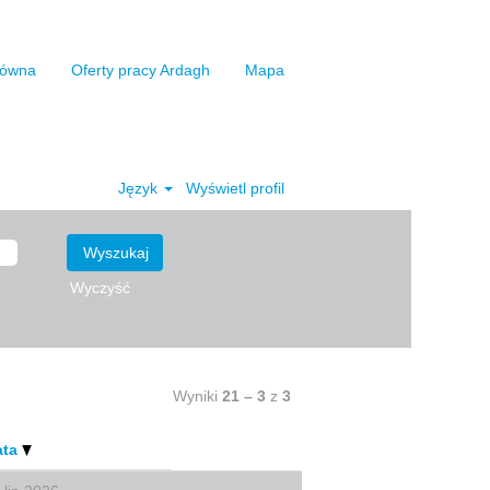
łówna
Oferty pracy Ardagh
Mapa
Język
Wyświetl profil
Wyczyść
Wyniki
21 – 3
z
3
ata