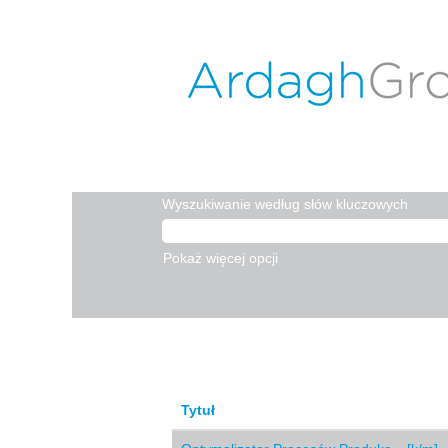
(bi
Strona główna
|
w ARDAGH GROUP
str
Szukaj wyników dla
"".
Aktualnie brak wakatów pasujących do: "
Poniżej zaprezentowano najnowsze ofer
Wyszukiwanie według słów kluczowych
Pokaż więcej opcji
Tytuł