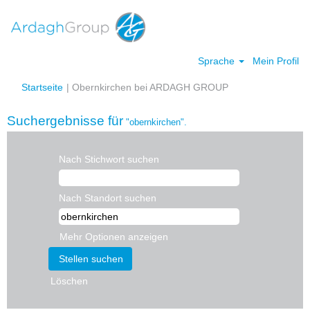
Sprache
Mein Profil
(aktuelle
Startseite
|
Obernkirchen bei ARDAGH GROUP
Seite)
Suchergebnisse für
"obernkirchen".
Nach Stichwort suchen
Nach Standort suchen
Mehr Optionen anzeigen
Löschen