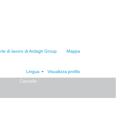
ferte di lavoro di Ardagh Group
Mappa
Lingua
Visualizza profilo
Cancella