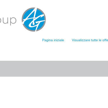
gina
rente)
corrispondenti "
".
licate da ARDAGH GROUP sono elencate di seguito.
Pagina iniziale
Visualizzare tutte le of
Cerca per località