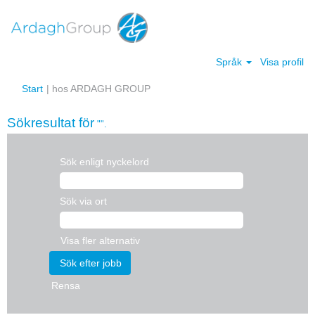
Språk
Visa profil
(aktuell
Start
|
hos ARDAGH GROUP
sida)
Sökresultat för
"".
Sök enligt nyckelord
Sök via ort
Visa fler alternativ
Rensa