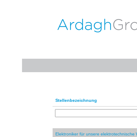
(aktuel
Startseite
|
bei ARDAGH GROUP
Seite)
Suchergebnisse für
"".
Nach Stichwort suchen
Mehr Optionen anzeigen
Stellenbezeichnung
Elektroniker für unsere elektrotechnische 