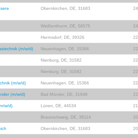
nsere
Obernkirchen, DE, 31683
24
Weißenthurm, DE, 56575
24
Hermsdorf, DE, 39326
22
stechnik (m/w/d)
Neuenhagen, DE, 15366
22
Nienburg, DE, 31582
22
Nienburg, DE, 31582
22
echnik (m/w/d)
Neuenhagen, DE, 15366
22
ünder (m/w/d)
Bad Münder, DE, 31848
22
(m/w/d)
Lünen, DE, 44534
21
Braunschweig, DE, 38114
20
ich
Obernkirchen, DE, 31683
20