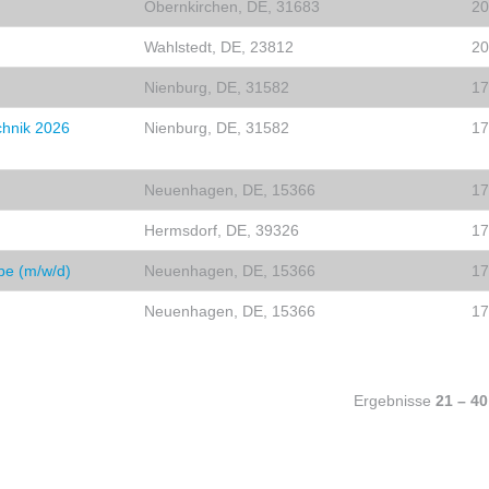
Obernkirchen, DE, 31683
20
Wahlstedt, DE, 23812
20
Nienburg, DE, 31582
17
chnik 2026
Nienburg, DE, 31582
17
Neuenhagen, DE, 15366
17
Hermsdorf, DE, 39326
17
pe (m/w/d)
Neuenhagen, DE, 15366
17
Neuenhagen, DE, 15366
17
Ergebnisse
21 – 40