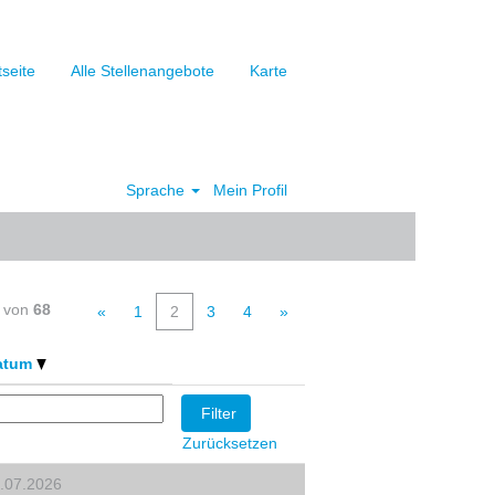
tseite
Alle Stellenangebote
Karte
Sprache
Mein Profil
Löschen
von
68
«
1
2
3
4
»
atum
Zurücksetzen
.07.2026