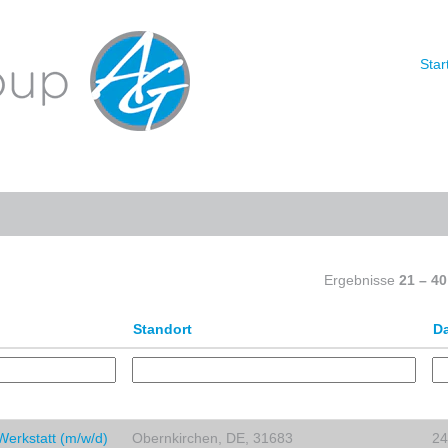
le
Star
Nach Standort suchen
Ergebnisse
21 – 40
Standort
D
Werkstatt (m/w/d)
Obernkirchen, DE, 31683
24