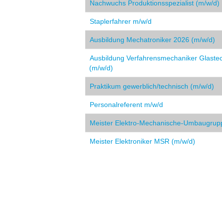
Nachwuchs Produktionsspezialist (m/w/d)
Staplerfahrer m/w/d
Ausbildung Mechatroniker 2026 (m/w/d)
Ausbildung Verfahrensmechaniker Glaste
(m/w/d)
Praktikum gewerblich/technisch (m/w/d)
Personalreferent m/w/d
Meister Elektro-Mechanische-Umbaugrup
Meister Elektroniker MSR (m/w/d)