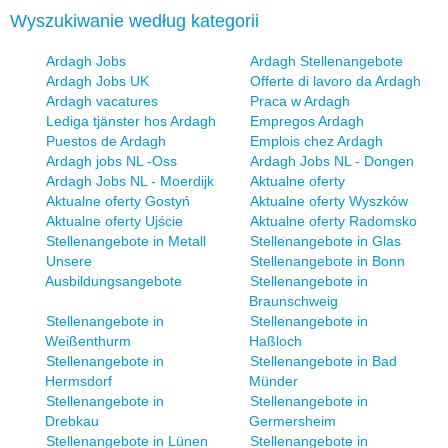
Wyszukiwanie według kategorii
Ardagh Jobs
Ardagh Stellenangebote
Ardagh Jobs UK
Offerte di lavoro da Ardagh
Ardagh vacatures
Praca w Ardagh
Lediga tjänster hos Ardagh
Empregos Ardagh
Puestos de Ardagh
Emplois chez Ardagh
Ardagh jobs NL -Oss
Ardagh Jobs NL - Dongen
Ardagh Jobs NL - Moerdijk
Aktualne oferty
Aktualne oferty Gostyń
Aktualne oferty Wyszków
Aktualne oferty Ujście
Aktualne oferty Radomsko
Stellenangebote in Metall
Stellenangebote in Glas
Unsere
Stellenangebote in Bonn
Ausbildungsangebote
Stellenangebote in
Braunschweig
Stellenangebote in
Stellenangebote in
Weißenthurm
Haßloch
Stellenangebote in
Stellenangebote in Bad
Hermsdorf
Münder
Stellenangebote in
Stellenangebote in
Drebkau
Germersheim
Stellenangebote in Lünen
Stellenangebote in